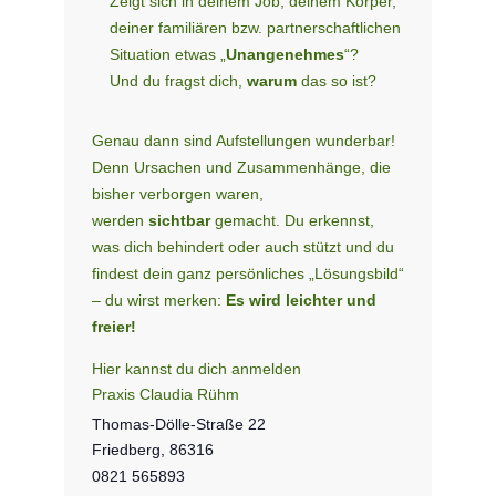
Zeigt sich in deinem Job, deinem Körper,
deiner familiären bzw. partner­schaftlichen
Situation etwas „
Unangenehmes
“?
Und du fragst dich,
warum
das so ist?
Genau dann sind Aufstellungen wunderbar!
Denn Ursachen und Zusammen­hänge, die
bisher verborgen waren,
werden
sichtbar
gemacht. Du erkennst,
was dich behindert oder auch stützt und du
findest dein ganz persönliches „Lösungsbild“
– du wirst merken:
Es wird leichter und
freier!
Hier kannst du dich anmelden
Praxis Claudia Rühm
Thomas-Dölle-Straße 22
Friedberg
,
86316
0821 565893