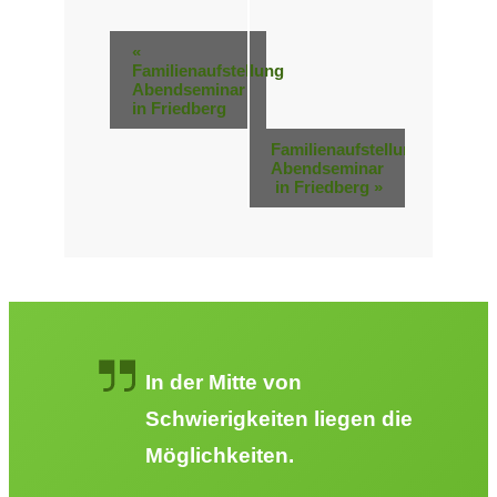
Veranstaltung-
«
Familienaufstellung
Navigation
Abendseminar
in Friedberg
Familienaufstellung
Abendseminar
in Friedberg
»
In der Mitte von
Schwierigkeiten liegen die
Möglichkeiten.