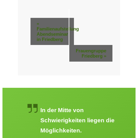
Veranstaltung-
«
Familienaufstellung
Navigation
Abendseminar
in Friedberg
Frauengruppe
Friedberg
»
In der Mitte von
Schwierigkeiten liegen die
Möglichkeiten.