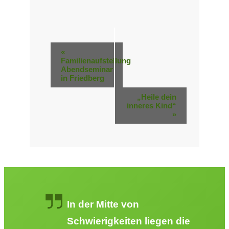
Veranstaltung-
«
Familienaufstellung
Navigation
Abendseminar
in Friedberg
„Heile dein
inneres Kind“
»
In der Mitte von
Schwierigkeiten liegen die