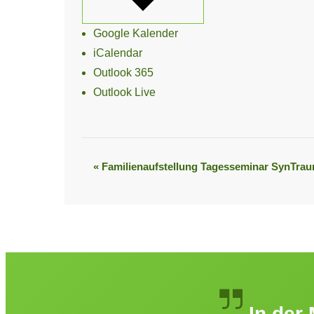
Google Kalender
iCalendar
Outlook 365
Outlook Live
«
Familienaufstellung Tagesseminar SynTra
Veranstaltung-
Navigation
In der