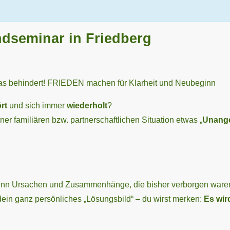
ndseminar in Friedberg
 behindert! FRIEDEN machen für Klarheit und Neubeginn
rt
und sich immer
wiederholt
?
er familiären bzw. partner­schaftlichen Situation etwas „
Unang
enn Ursachen und Zusammen­hänge, die bisher verborgen war
 dein ganz persönliches „Lösungsbild“ – du wirst merken:
Es wird