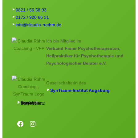
0821 / 56 58 93
0172 / 920 66 31
info@claudia-ruehm.de
Ich bin Mitglied im
Verband Freier Psychotherapeuten,
Heilpraktiker für Psychotherapie und
Psychologischer Berater e.V.
Gesellschafterin des
SynTraum-Institut Augsburg
Startseite
Kontakt
Impressum
Datenschutz
Facebook
Instagram