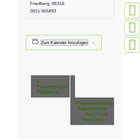
Friedberg
,
86316
0821 565893
Zum Kalender hinzufügen
Veranstaltung-
«
Frauengruppe
Navigation
Friedberg
Familienaufstellung
Tagesseminar
SynTraum
Augsburg
»