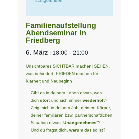
stattgefunden.
Familienaufstellung
Abendseminar in
Friedberg
6. März
18:00
21:00
:
–
Unsichtbares SICHTBAR machen! SEHEN,
was behindert! FRIEDEN machen für
Klarheit und Neubeginn
Gibt es in deinem Leben etwas, was
dich
stört
und sich immer
wiederholt
?
Zeigt sich in deinem Job, deinem Körper,
deiner familiären bzw. partner­schaftlichen
Situation etwas „
Unangenehmes
“?
Und du fragst dich,
warum
das so ist?