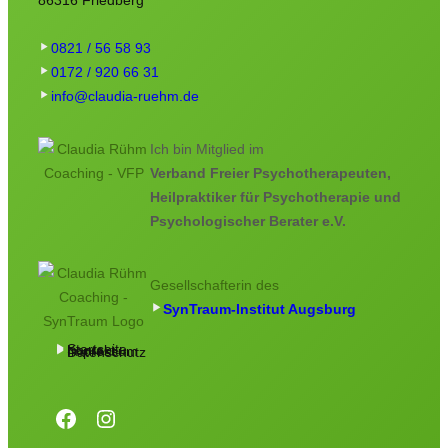
86316 Friedberg
0821 / 56 58 93
0172 / 920 66 31
info@claudia-ruehm.de
Ich bin Mitglied im
Verband Freier Psychotherapeuten,
Heilpraktiker für Psychotherapie und
Psychologischer Berater e.V.
Gesellschafterin des
SynTraum-Institut Augsburg
Startseite
Kontakt
Impressum
Datenschutz
Facebook
Instagram