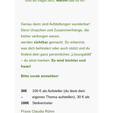
Und du fragst dich,
warum
das so ist?
Genau dann sind Aufstellungen wunderbar!
Denn Ursachen und Zusammen­hänge, die
bisher verborgen waren,
werden
sichtbar
gemacht. Du erkennst,
was dich behindert oder auch stützt und du
findest dein ganz persönliches „Lösungsbild“
– du wirst merken:
Es wird leichter und
freier!
Bitte vorab anmelden
!
30€
100 € als Aufsteller (du lässt dein
–
eigenes Thema aufstellen), 30 € als
100€
Stellvertreter
Praxis Claudia Rühm